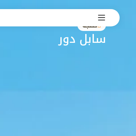
طنجة
سابل دور