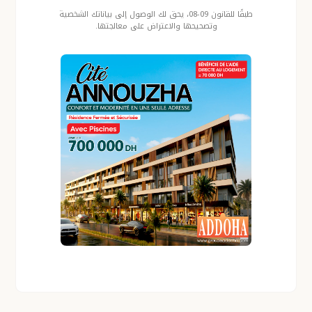
طبقًا للقانون 09-08، يحق لك الوصول إلى بياناتك الشخصية
وتصحيحها والاعتراض على معالجتها.