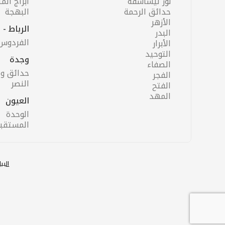
نور ليساسفة
أبراج المن
حدائق الرحمة
البهجة
الأزهر
الرباط -
البدر
الفردوس
الأبرار
التوحيد
وجدة
الصفاء
حدائق و
الفجر
النصر
الفتح
المهد
العيون
الوحدة
المستقب
البي