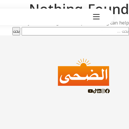
Nothing Found
’t find what you’re looking for. Perhaps searching can help.
لبحث
ن: