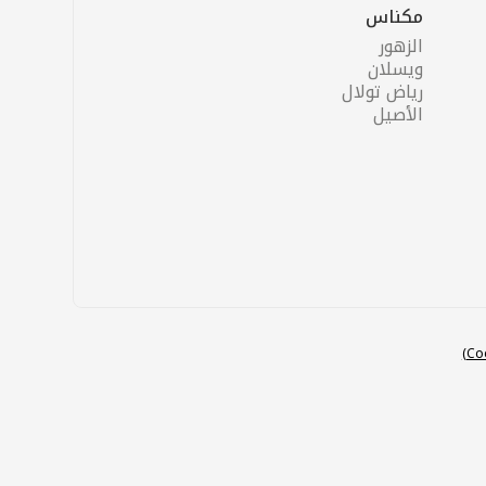
مكناس
الزهور
ويسلان
رياض تولال
الأصيل