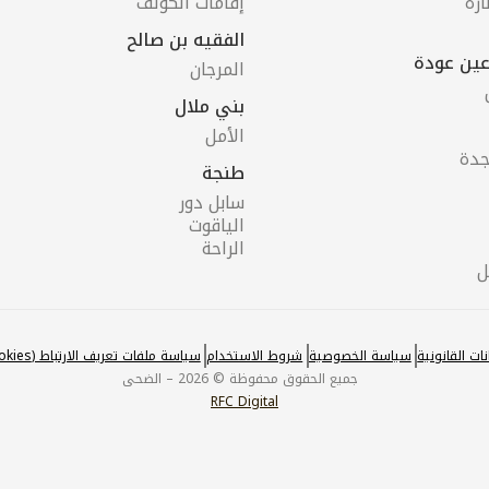
ارة
إقامات الڭولف
الفقيه بن صالح
 عين عودة
المرجان
بني ملال
الأمل
جدة
طنجة
سابل دور
الياقوت
الراحة
ل
انات القانونية
سياسة الخصوصية
شروط الاستخدام
سياسة ملفات تعريف الارتباط (Cookies)
جميع الحقوق محفوظة © 2026 – الضحى
RFC Digital