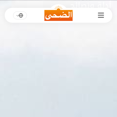
أدلة ونصائح