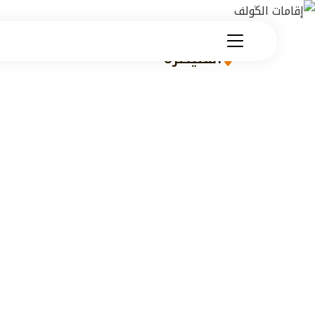
القنيطرة
إقامات الڭولف