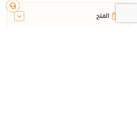
الفتح
المهد
شققنا النموذجية في الدار
البيضاء