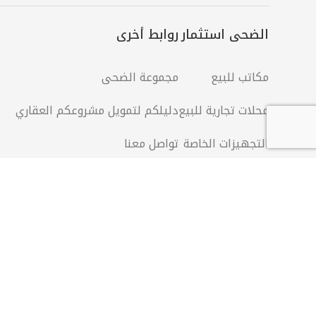
الضحى استثمار
روابط أخرى
مكاتب للبيع
مجموعة الضحى
محلات تجارية للبيع
دليلكم لتمويل مشروعكم العقاري
التجهيزات الخاصة
تواصل معنا
إكتشف جميع مشاريع الضحى
الدار البيضاء
مراكش
إقامة الأنوار
حدائق تا
سيتي النزهة
أبواب مر
نور ليساسفة
أبراج المن
حدائق الرحمة
البهجة