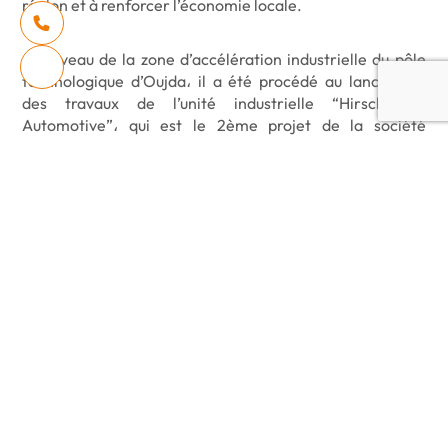
région et à renforcer l’économie locale.
Au niveau de la zone d’accélération industrielle du pôle
technologique d’Oujda، il a été procédé au lancement
des travaux de l’unité industrielle “Hirschmann
Automotive”، qui est le 2ème projet de la société
autrichienne “Hirschmann” spécialisée dans la
fabrication et l’assemblage de câbles automobiles.
Cette unité industrielle، qui sera réalisée sur une
superficie de 2،2 hectares، avec un investissement de
plus de 140 millions de DH، contribuera à créer entre
500 et 800 emplois directs pour les jeunes de la zone.
Les travaux de construction seront fin prêts en juin 2025.
Dans ce cadre، une convention de partenariat a été
signée entre la wilaya de la région de l’Oriental، le
Conseil régional، le Centre Régional d’Investissement de
la région، et la société “Hirschmann Automotive ” pour
appuyer la création de la société “Hirschmann
Automotive Oujda” dans la zone d’accélération